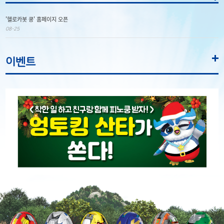
'헬로카봇 쿵' 홈페이지 오픈
08-25
이벤트