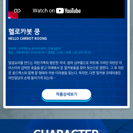
헬로카봇 쿵
HELLO CARBOT KOONG
TV만화 | 코믹액션 & 변신어드벤처 | 전체 관람가
편성 : 카툰네트워크 2018.08.03 ~ 방영중 | 11분 * 26화 | (금) 오후 05:30
달걀요리를 만드는 차탄가족의 평온한 저녁. 엄마 심부름으로 마트에 가려던 차탄은 마
이스터의 급박한 호출을 받고 미래에서 온 알카봇들을 찾아 뒷산으로 향한다. 그 후 차탄
은 골드렉스와 함께 알 형태의 카봇 티라쿵을 찾는다. 하지만, 다른 알카봇 프테라쿵은
라인일당의 손에 들어가게 되는데…
작품상세보기