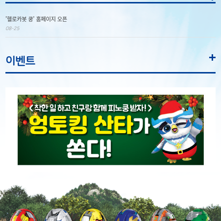
'헬로카봇 쿵' 홈페이지 오픈
08-25
이벤트