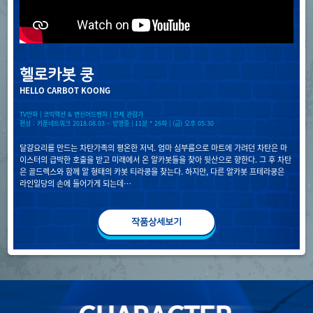
헬로카봇 쿵
HELLO CARBOT KOONG
TV만화 | 코믹액션 & 변신어드벤처 | 전체 관람가
편성 : 카툰네트워크 2018.08.03 ~ 방영중 | 11분 * 26화 | (금) 오후 05:30
달걀요리를 만드는 차탄가족의 평온한 저녁. 엄마 심부름으로 마트에 가려던 차탄은 마
이스터의 급박한 호출을 받고 미래에서 온 알카봇들을 찾아 뒷산으로 향한다. 그 후 차탄
은 골드렉스와 함께 알 형태의 카봇 티라쿵을 찾는다. 하지만, 다른 알카봇 프테라쿵은
라인일당의 손에 들어가게 되는데…
작품상세보기